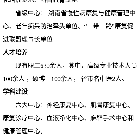
省级中心
：
湖南省慢性病康复与健康管理中
心、老年痴呆防治牵头单位、
“一带一路”康复促
进联盟理事长单位
人才
培养
现有
职工
630余人
，
其中，
高级
专业技术人员
100余人
，
硕博士
100余人
，
省市名中医
2人
。
学科建设
六
大中心：神经康复
中心、
肌骨康复
中心、
康复诊疗
中心、
血液
净化
中心
、麻醉手术中心和
健康管理
中心。