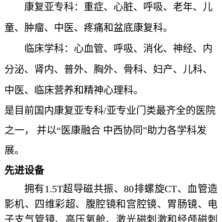
康复亚专科：重症
、
心脏
、
呼吸
、
老年
、
儿
童
、
肿瘤
、
中医
、
疼痛
和
盆底
康复科。
临床学科：心血管
、
呼吸
、
消化
、
神经
、
内
分泌
、
肾内
、
普外
、
胸外
、
骨科
、
妇产
、
儿科
、
中医
、
临床营养
和
精神心理
科。
是目前
国内康复亚专科
/亚专业门类最齐全的医院
之一
，
并以
“医康融合 中西协同”助力各学科发
展。
先进设备
拥有
1.5T超导磁共振、80排螺旋CT、血管造
影机、四维彩超、腹腔镜和宫腔镜、胃肠镜、电
子支气管镜、高压氧舱、激光磁刺激和经颅磁刺