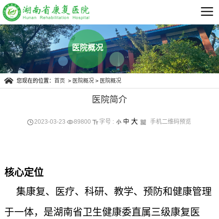
医院概况
您现在的位置：
首页
>
医院概况
>
医院概况
医院简介
大
2023-03-23
89800
字号 :
中
手机二维码预览
小
核心定位
集康复
、
医疗
、
科研
、
教学
、
预防
和
健康管理
于一体
，
是
湖南省卫生健康委直属三级康复医