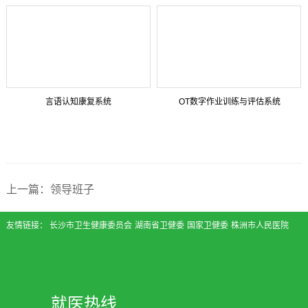
言语认知康复系统
OT数字作业训练与评估系统
上一篇：领导班子
友情链接：
长沙市卫生健康委员会
湖南省卫健委
国家卫健委
株洲市人民医院
就医热线