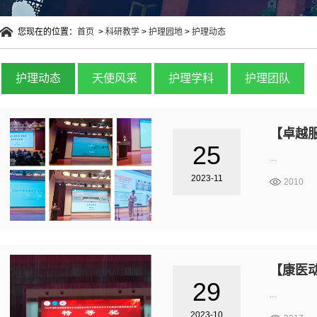
您现在的位置：
首页
>
科研教学
>
护理园地
>
护理动态
护理动态
天使风采
护理学科
护理团队
【卓越
25
...
2023-11
2010
【康医
29
...
2023-10