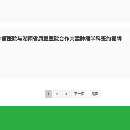
肿瘤医院与湖南省康复医院合作共建肿瘤学科签约揭牌
1
2
3
下一页
尾页