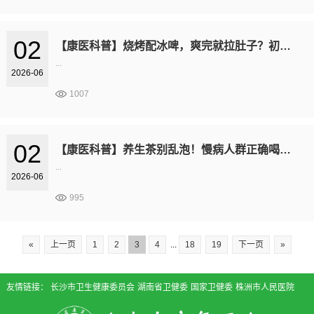
02
【康医科普】烧烤配冰啤，爽完就拉肚子？初夏护胃宝典来了！
...
2026-06
1007
02
【康医科普】养生茶别乱泡！慢病人群正确喝茶指南
...
2026-06
995
«
上一页
1
2
3
4
...
18
19
下一页
»
友情链接：
长沙市卫生健康委员会
湖南省卫健委
国家卫健委
株洲市人民医院