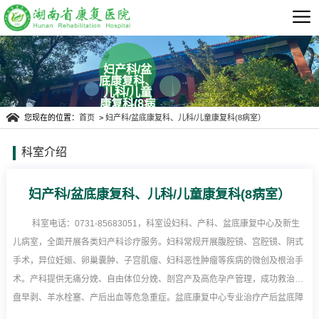
妇产科/盆
底康复科、
儿科/儿童
康复科(8病
室）
您现在的位置：
首页
>
妇产科/盆底康复科、儿科/儿童康复科(8病室）
科室介绍
妇产科/盆底康复科、儿科/儿童康复科(8病室）
​ 科室电话：0731-85683051，科室设妇科、产科、盆底康复中心及新生
儿病室，全面开展各类妇产科诊疗服务。妇科常规开展腹腔镜、宫腔镜、阴式
手术，异位妊娠、卵巢囊肿、子宫肌瘤、妇科恶性肿瘤等疾病的微创及根治手
术。产科提供无痛分娩、自由体位分娩、剖宫产及高危孕产管理，成功救治胎
盘早剥、羊水栓塞、产后出血等危急重症。盆底康复中心专业治疗产后盆底障
碍、压力性尿失禁、慢性盆腔痛、盆腔脏器脱垂等盆底疾病。配备新生儿病室