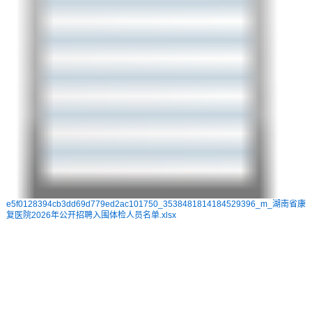
e5f0128394cb3dd69d779ed2ac101750_3538481814184529396_m_湖南省康
复医院2026年公开招聘入围体检人员名单.xlsx