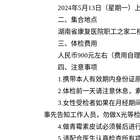
2024年5月13日（星期一
二、集合地点
湖南省康复医院职工之家二
三、
体检费用
人民币
900元左右（费用自
四、注意事项
1.携带本人有效期内身份证
2.体检前一天请注意休息，
3.女性受检者如果在月经
事先告知工作人员，勿做X光等
4.做青霉素皮试必须餐后
5.请配合医生认真检查所有