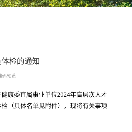
员体检的通知
维码预览
生健康委直属事业单位
202
4
年
高层次人才
体检（具体名单见附件），现将有关事项