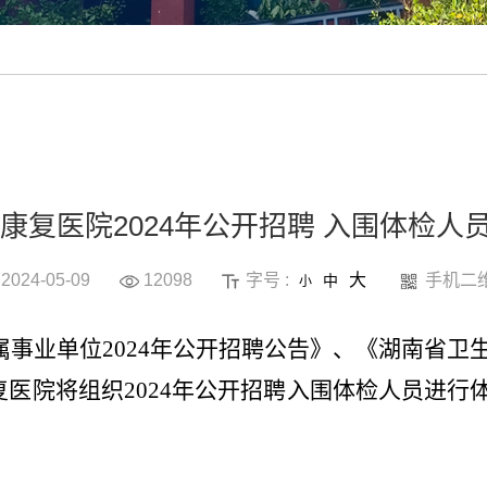
康复医院2024年公开招聘 入围体检人
2024-05-09
12098
字号 :
大
手机二
中
小
属事业单位
202
4
年公开招聘公告》
、《
湖南省卫
复医院
将组织
202
4
年公开招聘入围体检人员
进行