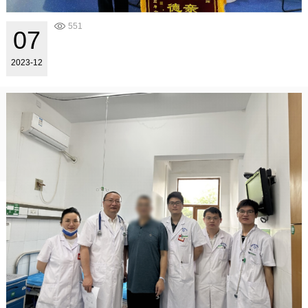
551
07
2023-12
..